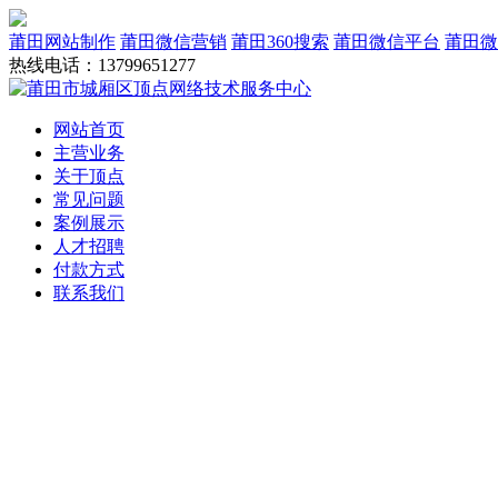
莆田网站制作
莆田微信营销
莆田360搜索
莆田微信平台
莆田微
热线电话：13799651277
网站首页
主营业务
关于顶点
常见问题
案例展示
人才招聘
付款方式
联系我们
网站建设
域名服务