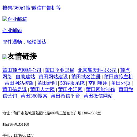
搜狗/360好搜/微信广告机等
企业邮箱
邮件通畅，轻松送达
友情链接
莆田顶点网络公司
|
莆田企业邮局
|
北京赢天科技公司
|
顶点
网络
|
自助建站
|
莆田网站建设
|
莆田域名注册
|
莆田虚拟主机
|
莆田网站模版
|
莆田新闻
|
53客服系统
|
空间租用
|
莆田外贸
|
莆田信息港
|
莆田人才网
|
莆田生活网
|
莆田网站制作
|
莆田微
信营销
|
莆田360搜索
|
莆田微信平台
|
莆田微信网站
地址：莆田市荔城区荔园北路699号三迪创富广场2306-2307室
邮政编码:351100
手机：13799651277