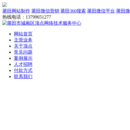
莆田网站制作
莆田微信营销
莆田360搜索
莆田微信平台
莆田微
热线电话：13799651277
网站首页
主营业务
关于顶点
常见问题
案例展示
人才招聘
付款方式
联系我们
网站建设
域名服务