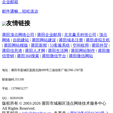
企业邮箱
邮件通畅，轻松送达
友情链接
莆田顶点网络公司
|
莆田企业邮局
|
北京赢天科技公司
|
顶点
网络
|
自助建站
|
莆田网站建设
|
莆田域名注册
|
莆田虚拟主机
|
莆田网站模版
|
莆田新闻
|
53客服系统
|
空间租用
|
莆田外贸
|
莆田信息港
|
莆田人才网
|
莆田生活网
|
莆田网站制作
|
莆田微
信营销
|
莆田360搜索
|
莆田微信平台
|
莆田微信网站
地址：莆田市荔城区荔园北路699号三迪创富广场2306-2307室
邮政编码:351100
手机：13799651277
QQ：
363010106
版权所有 © 2003-2026 莆田市城厢区顶点网络技术服务中心
All Rights Reserved.