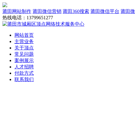
莆田网站制作
莆田微信营销
莆田360搜索
莆田微信平台
莆田微
热线电话：13799651277
网站首页
主营业务
关于顶点
常见问题
案例展示
人才招聘
付款方式
联系我们
网站建设
域名服务