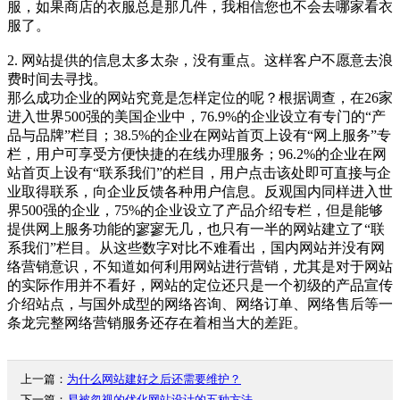
服，如果商店的衣服总是那几件，我相信您也不会去哪家看衣
服了。
2. 网站提供的信息太多太杂，没有重点。这样客户不愿意去浪
费时间去寻找。
那么成功企业的网站究竟是怎样定位的呢？根据调查，在26家
进入世界500强的美国企业中，76.9%的企业设立有专门的“产
品与品牌”栏目；38.5%的企业在网站首页上设有“网上服务”专
栏，用户可享受方便快捷的在线办理服务；96.2%的企业在网
站首页上设有“联系我们”的栏目，用户点击该处即可直接与企
业取得联系，向企业反馈各种用户信息。反观国内同样进入世
界500强的企业，75%的企业设立了产品介绍专栏，但是能够
提供网上服务功能的寥寥无几，也只有一半的网站建立了“联
系我们”栏目。从这些数字对比不难看出，国内网站并没有网
络营销意识，不知道如何利用网站进行营销，尤其是对于网站
的实际作用并不看好，网站的定位还只是一个初级的产品宣传
介绍站点，与国外成型的网络咨询、网络订单、网络售后等一
条龙完整网络营销服务还存在着相当大的差距。
上一篇：
为什么网站建好之后还需要维护？
下一篇：
易被忽视的优化网站设计的五种方法