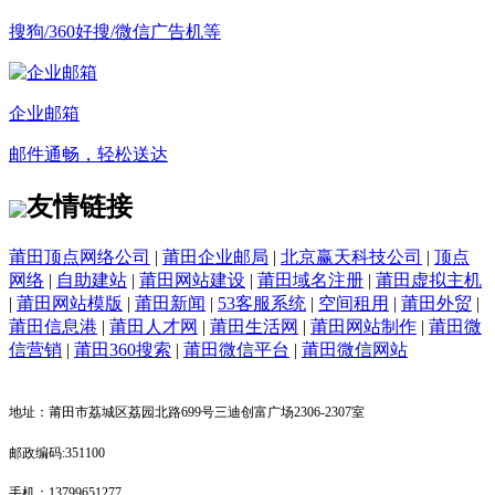
搜狗/360好搜/微信广告机等
企业邮箱
邮件通畅，轻松送达
友情链接
莆田顶点网络公司
|
莆田企业邮局
|
北京赢天科技公司
|
顶点
网络
|
自助建站
|
莆田网站建设
|
莆田域名注册
|
莆田虚拟主机
|
莆田网站模版
|
莆田新闻
|
53客服系统
|
空间租用
|
莆田外贸
|
莆田信息港
|
莆田人才网
|
莆田生活网
|
莆田网站制作
|
莆田微
信营销
|
莆田360搜索
|
莆田微信平台
|
莆田微信网站
地址：莆田市荔城区荔园北路699号三迪创富广场2306-2307室
邮政编码:351100
手机：13799651277