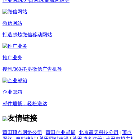
企业网站/外贸网站/商城网站等
微信网站
打造超炫微信移动网站
推广业务
搜狗/360好搜/微信广告机等
企业邮箱
邮件通畅，轻松送达
友情链接
莆田顶点网络公司
|
莆田企业邮局
|
北京赢天科技公司
|
顶点
网络
|
自助建站
|
莆田网站建设
|
莆田域名注册
|
莆田虚拟主机