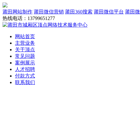
莆田网站制作
莆田微信营销
莆田360搜索
莆田微信平台
莆田微
热线电话：13799651277
网站首页
主营业务
关于顶点
常见问题
案例展示
人才招聘
付款方式
联系我们
网站建设
域名服务