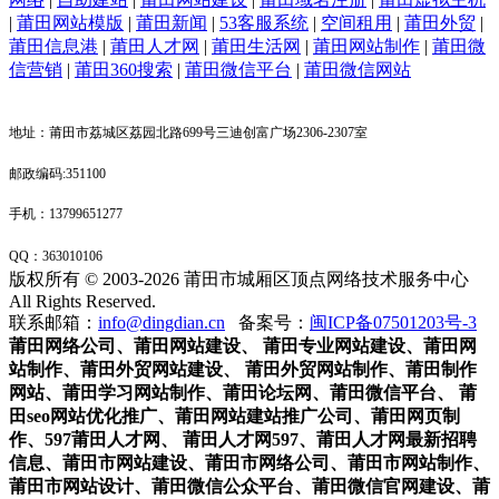
|
莆田网站模版
|
莆田新闻
|
53客服系统
|
空间租用
|
莆田外贸
|
莆田信息港
|
莆田人才网
|
莆田生活网
|
莆田网站制作
|
莆田微
信营销
|
莆田360搜索
|
莆田微信平台
|
莆田微信网站
地址：莆田市荔城区荔园北路699号三迪创富广场2306-2307室
邮政编码:351100
手机：13799651277
QQ：
363010106
版权所有 © 2003-2026 莆田市城厢区顶点网络技术服务中心
All Rights Reserved.
联系邮箱：
info@dingdian.cn
备案号：
闽ICP备07501203号-3
莆田网络公司
、
莆田网站建设、 莆田专业网站建设
、
莆田网
站制作
、
莆田外贸网站建设
、
莆田外贸网站制作
、
莆田制作
网站
、
莆田学习网站制作
、
莆田论坛网
、莆田
微信平台
、
莆
田seo网站优化推广
、
莆田网站建站推广公司
、
莆田网页制
作
、
597莆田人才网
、
莆田人才网597
、
莆田人才网最新招聘
信息
、
莆田市网站建设
、
莆田市网络公司
、
莆田市网站制作
、
莆田市网站设计
、莆田微信公众平台、莆田微信官网建设、莆