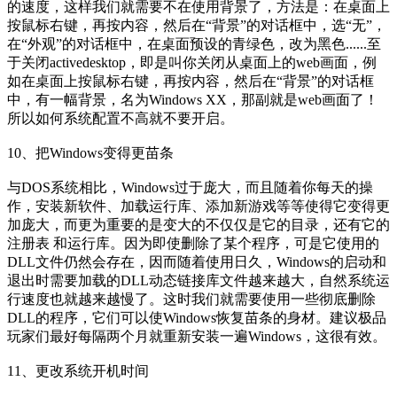
的速度，这样我们就需要不在使用背景了，方法是：在桌面上
按鼠标右键，再按内容，然后在“背景”的对话框中，选“无”，
在“外观”的对话框中，在桌面预设的青绿色，改为黑色......至
于关闭activedesktop，即是叫你关闭从桌面上的web画面，例
如在桌面上按鼠标右键，再按内容，然后在“背景”的对话框
中，有一幅背景，名为Windows XX，那副就是web画面了！
所以如何系统配置不高就不要开启。
10、把Windows变得更苗条
与DOS系统相比，Windows过于庞大，而且随着你每天的操
作，安装新软件、加载运行库、添加新游戏等等使得它变得更
加庞大，而更为重要的是变大的不仅仅是它的目录，还有它的
注册表 和运行库。因为即使删除了某个程序，可是它使用的
DLL文件仍然会存在，因而随着使用日久，Windows的启动和
退出时需要加载的DLL动态链接库文件越来越大，自然系统运
行速度也就越来越慢了。这时我们就需要使用一些彻底删除
DLL的程序，它们可以使Windows恢复苗条的身材。建议极品
玩家们最好每隔两个月就重新安装一遍Windows，这很有效。
11、更改系统开机时间