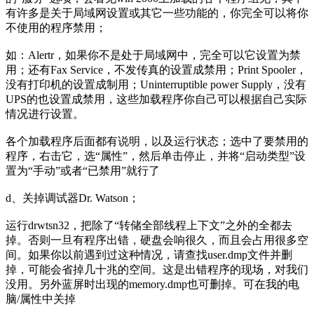
有许多是关于局域网设置或其它一些功能的，你完全可以将你
不使用的程序禁用；
如：Alertr，如果你不是处于局域网中，完全可以它设置为禁
用；还有Fax Service，不发传真的设置成禁用；Print Spooler，
没有打印机的设置成制用；Uninterruptible power Supply，没有
UPS的也设置成禁用，这些加载程序你自己可以根据自己实际
情况进行设置。
各个加载程序后面都有说明，以及运行状态；选中了要禁用的
程序，右击它，选“属性”，然后单击停止，并将“启动类型”设
置为“手动”或者“已禁用”就行了
d、关掉调试器Dr. Watson；
运行drwtsn32，把除了“转储全部线程上下文”之外的全都去
掉。否则一旦有程序出错，硬盘会响很久，而且会占用很多空
间。如果你以前遇到过这种情况，请查找user.dmp文件并删
掉，可能会省掉几十兆的空间。这是出错程序的现场，对我们
没用。另外蓝屏时出现的memory.dmp也可删掉。可在我的电
脑/属性中关掉