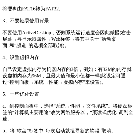
将硬盘由FAT16转为FAT32。
3、不要轻易使用背景
不要使用ActiveDesktop，否则系统运行速度会因此减慢(右击
屏幕→寻显示器属性→Web标签→将其中关于“活动桌
面”和“频道”的选项全部取消)。
4、设置虚拟内存
自己设定虚拟内存为机器内存的3倍，例如：有32M的内存就
设虚拟内存为96M，且最大值和最小值都一样(此设定可通
过“控制面板→系统→性能→虚拟内存”来设置)。
5、一些优化设置
a、到控制面板中，选择“系统→性能→ 文件系统”。将硬盘标
签的“计算机主要用途”改为网络服务器，“预读式优化"调到全
速。
b、将“软盘”标签中“每次启动就搜寻新的软驱”取消。