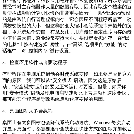
存作暂存的地方，很多应用程序都经常会使用到，所以系统需
要经常对主存储器作大量的数据存取，因此存取这个档案的速
度便构成影响计算机快慢的非常重要因素！一般Windows预设
的是由系统自行管理虚拟内存，它会因应不同程序所需而自动
调校交换档的大小，但这样的变大缩小会给系统带来额外的负
担，令系统运作变慢！有见及此，用户最好自定虚拟内存的最
小值和最大值，避免经常变换大小。要设定虚拟内存，在“我
的电脑”上按右键选择“属性”，在“高级”选项里的“效能”的对
话框中，对“虚拟内存”进行设置。
3、检查应用软件或者驱动程序
有些程序在电脑系统启动会时使系统变慢。如果要是否是这方
面的原因，我们可以从“安全模式”启动。因为这是原始启
动，“安全模式”运行的要比正常运行时要慢。但是，如果你
用“安全模式”启动发现电脑启动速度比正常启动时速度要快，
那可能某个程序是导致系统启动速度变慢的原因。
4、桌面图标太多会惹祸
桌面上有太多图标也会降低系统启动速度。Windows每次启动
并显示桌面时，都需要逐个查找桌面快捷方式的图标并加载它