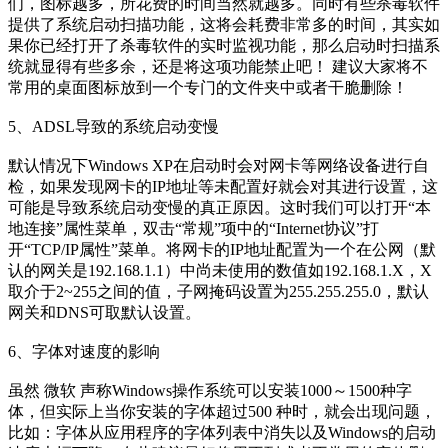
们，图标越多，所花费的时间当然就越多。同时有些杀毒软件
提供了系统启动扫描功能，这将会耗费非常多的时间，其实如
果你已经打开了杀毒软件的实时监视功能，那么启动时扫描系
统就显得有些多余，还是将这项功能禁止吧！ 建议大家将不
常用的桌面图标放到一个专门的文件夹中或者干脆删除！
5、ADSL导致的系统启动变慢
默认情况下Windows XP在启动时会对网卡等网络设备进行自
检，如果发现网卡的IP地址等未配置好就会对其进行设置，这
可能是导致系统启动变慢的真正原因。这时我们可以打开“本
地连接”属性菜单，双击“常规”项中的“Internet协议”打
开“TCP/IP属性”菜单。将网卡的IP地址配置为一个在公网（默
认的网关是192.168.1.1）中尚未使用的数值如192.168.1.X，X
取介于2~255之间的值，子网掩码设置为255.255.255.0，默认
网关和DNS可取默认设置。
6、字体对速度的影响
虽然 微软 声称Windows操作系统可以安装1000～1500种字
体，但实际上当你安装的字体超过500 种时，就会出现问题，
比如：字体从应用程序的字体列表中消失以及Windows的启动