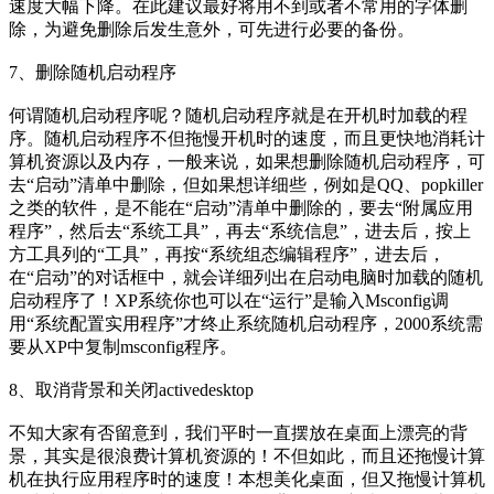
速度大幅下降。在此建议最好将用不到或者不常用的字体删
除，为避免删除后发生意外，可先进行必要的备份。
7、删除随机启动程序
何谓随机启动程序呢？随机启动程序就是在开机时加载的程
序。随机启动程序不但拖慢开机时的速度，而且更快地消耗计
算机资源以及内存，一般来说，如果想删除随机启动程序，可
去“启动”清单中删除，但如果想详细些，例如是QQ、popkiller
之类的软件，是不能在“启动”清单中删除的，要去“附属应用
程序”，然后去“系统工具”，再去“系统信息”，进去后，按上
方工具列的“工具”，再按“系统组态编辑程序”，进去后，
在“启动”的对话框中，就会详细列出在启动电脑时加载的随机
启动程序了！XP系统你也可以在“运行”是输入Msconfig调
用“系统配置实用程序”才终止系统随机启动程序，2000系统需
要从XP中复制msconfig程序。
8、取消背景和关闭activedesktop
不知大家有否留意到，我们平时一直摆放在桌面上漂亮的背
景，其实是很浪费计算机资源的！不但如此，而且还拖慢计算
机在执行应用程序时的速度！本想美化桌面，但又拖慢计算机