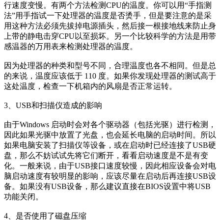
行速度变慢。有两个方法检测CPU的温度。你可以用“手指测
法”用手指试一下处理器的温度是否烫手，但是要注意的是采
用这种方法必须先拔掉电源插头，然后接一根接地线来防止身
上带的静电击穿CPU以至损坏。另一个比较科学的方法是用带
感温器的万用表来检测处理器的温度。
因为处理器的种类和型号不同，合理温度也各不相同。但是总
的来说，温度应该低于 110 度。如果你发现处理器的测试高于
这处温度，检查一下机箱内的风扇是否正常运转。
3、USB和扫描仪造成的影响
由于Windows 启动时会对各个驱动器（包括光驱）进行检测，
因此如果光驱中放置了光盘，也会延长电脑的启动时间。所以
如果电脑安装了扫描仪等设备，或在启动时已经连接了USB硬
盘，那么不妨试试先将它们断开，看看启动速度是不是有变
化。一般来说，由于USB接口速度较慢，因此相应设备会对电
脑启动速度有较明显的影响，应该尽量在启动后再连接USB设
备。如果没有USB设备，那么建议直接在BIOS设置中将USB
功能关闭。
4、是否使用了磁盘压缩