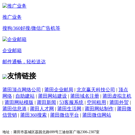
推广业务
搜狗/360好搜/微信广告机等
企业邮箱
邮件通畅，轻松送达
友情链接
莆田顶点网络公司
|
莆田企业邮局
|
北京赢天科技公司
|
顶点
网络
|
自助建站
|
莆田网站建设
|
莆田域名注册
|
莆田虚拟主机
|
莆田网站模版
|
莆田新闻
|
53客服系统
|
空间租用
|
莆田外贸
|
莆田信息港
|
莆田人才网
|
莆田生活网
|
莆田网站制作
|
莆田微
信营销
|
莆田360搜索
|
莆田微信平台
|
莆田微信网站
地址：莆田市荔城区荔园北路699号三迪创富广场2306-2307室