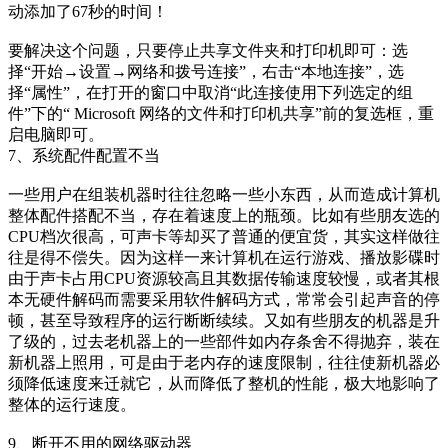
动添加了67秒的时间！
要解决这个问题，只要停止共享文件夹和打印机即可：选
择“开始→设置→网络和拨号连接”，右击“本地连接”，选
择“属性”，在打开的窗口中取消“此连接使用下列选定的组
件”下的“ Microsoft 网络的文件和打印机共享”前的复选框，重
启电脑即可。
7、系统配件配置不当
一些用户在组装机器时往往忽略一些小东西，从而造成计算机
整体配件搭配不当，存在着速度上的瓶颈。比如有些朋友选的
CPU档次很高，可声卡等却买了普通的便宜货，其实这样做往
往是得不偿失。因为这样一来计算机在运行游戏、播放影碟时
由于声卡占用CPU资源较高且其数据传输速度较慢，或者其根
本无硬件解码而需要采用软件解码方式，常常会引起声音的停
顿，甚至导致程序的运行断断续续。又如有些朋友的机器是升
了级的，过去老机器上的一些部件如内存条舍不得抛弃，装在
新机器上照用，可是由于老内存的速度限制，往往使新机器必
须降低速度来迁就它，从而降低了整机的性能，极大地影响了
整体的运行速度。
9、断开不用的网络驱动器