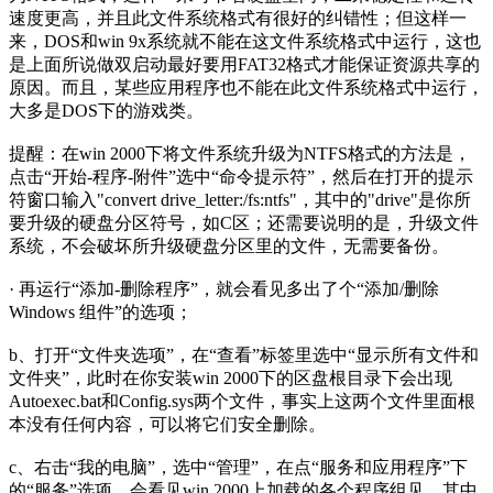
速度更高，并且此文件系统格式有很好的纠错性；但这样一
来，DOS和win 9x系统就不能在这文件系统格式中运行，这也
是上面所说做双启动最好要用FAT32格式才能保证资源共享的
原因。而且，某些应用程序也不能在此文件系统格式中运行，
大多是DOS下的游戏类。
提醒：在win 2000下将文件系统升级为NTFS格式的方法是，
点击“开始-程序-附件”选中“命令提示符”，然后在打开的提示
符窗口输入"convert drive_letter:/fs:ntfs"，其中的"drive"是你所
要升级的硬盘分区符号，如C区；还需要说明的是，升级文件
系统，不会破坏所升级硬盘分区里的文件，无需要备份。
· 再运行“添加-删除程序”，就会看见多出了个“添加/删除
Windows 组件”的选项；
b、打开“文件夹选项”，在“查看”标签里选中“显示所有文件和
文件夹”，此时在你安装win 2000下的区盘根目录下会出现
Autoexec.bat和Config.sys两个文件，事实上这两个文件里面根
本没有任何内容，可以将它们安全删除。
c、右击“我的电脑”，选中“管理”，在点“服务和应用程序”下
的“服务”选项，会看见win 2000上加载的各个程序组见，其中