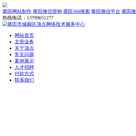
莆田网站制作
莆田微信营销
莆田360搜索
莆田微信平台
莆田微
热线电话：13799651277
网站首页
主营业务
关于顶点
常见问题
案例展示
人才招聘
付款方式
联系我们
网站建设
域名服务