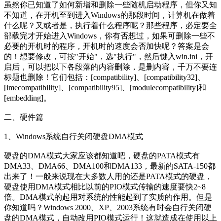
虽然你已知道了如何新增和删除一些随机启动程序，但你又知
不知道，在开机至到进入Windows的那段时间，计算机在做着
什么呢？又或者是，执行着什么程序呢？那些程序，必定要全
部载完才开始进入Windows，你有否想过，如果可删除一些不
必要的开机时的程序，开机时的速度会否加快呢？答案是会
的！想要修改，可按"开始"，选"执行"，然后键入win.ini，开
启后，可以把以下各段落的内容删除，是删内容，千万不要连
标题也删除！它们包括：[compatibility]、[compatibility32]、
[imecompatibility]、[compatibility95]、[modulecompatibility]和
[embedding]。
二、硬件篇
1、Windows系统自行关闭硬盘DMA模式
硬盘的DMA模式大家应该都知道吧，硬盘的PATA模式有
DMA33、DMA66、DMA100和DMA133，最新的SATA-150都
出来了！一般来说现在大多数人用的还是PATA模式的硬盘，
硬盘使用DMA模式相比以前的PIO模式传输的速度要快2~8
倍。DMA模式的起用对系统的性能起到了实质的作用。但是
你知道吗？Windows 2000、XP、2003系统有时会自行关闭硬
盘的DMA模式，自动改用PIO模式运行！这就造成在使用以上