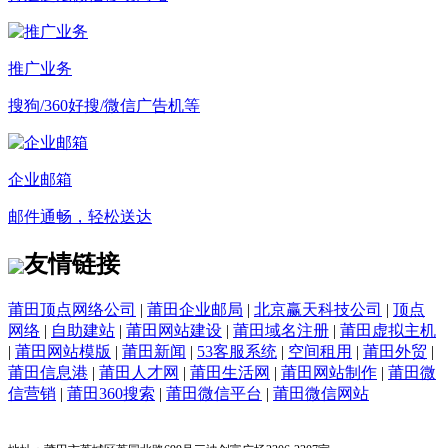
推广业务
搜狗/360好搜/微信广告机等
企业邮箱
邮件通畅，轻松送达
友情链接
莆田顶点网络公司
|
莆田企业邮局
|
北京赢天科技公司
|
顶点
网络
|
自助建站
|
莆田网站建设
|
莆田域名注册
|
莆田虚拟主机
|
莆田网站模版
|
莆田新闻
|
53客服系统
|
空间租用
|
莆田外贸
|
莆田信息港
|
莆田人才网
|
莆田生活网
|
莆田网站制作
|
莆田微
信营销
|
莆田360搜索
|
莆田微信平台
|
莆田微信网站