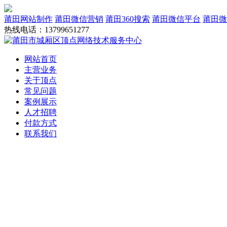
莆田网站制作
莆田微信营销
莆田360搜索
莆田微信平台
莆田微
热线电话：13799651277
网站首页
主营业务
关于顶点
常见问题
案例展示
人才招聘
付款方式
联系我们
网站建设
域名服务