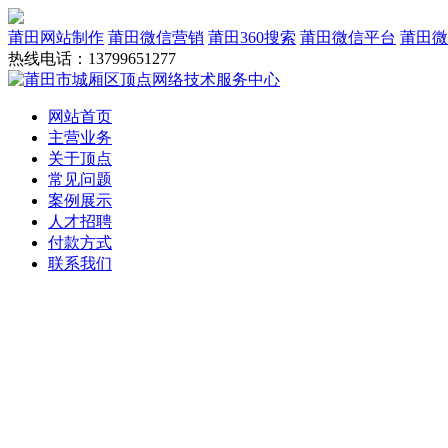
莆田网站制作
莆田微信营销
莆田360搜索
莆田微信平台
莆田微
热线电话：13799651277
网站首页
主营业务
关于顶点
常见问题
案例展示
人才招聘
付款方式
联系我们
网站建设
域名服务