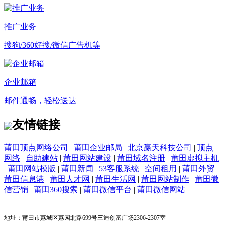
推广业务
搜狗/360好搜/微信广告机等
企业邮箱
邮件通畅，轻松送达
友情链接
莆田顶点网络公司
|
莆田企业邮局
|
北京赢天科技公司
|
顶点
网络
|
自助建站
|
莆田网站建设
|
莆田域名注册
|
莆田虚拟主机
|
莆田网站模版
|
莆田新闻
|
53客服系统
|
空间租用
|
莆田外贸
|
莆田信息港
|
莆田人才网
|
莆田生活网
|
莆田网站制作
|
莆田微
信营销
|
莆田360搜索
|
莆田微信平台
|
莆田微信网站
地址：莆田市荔城区荔园北路699号三迪创富广场2306-2307室