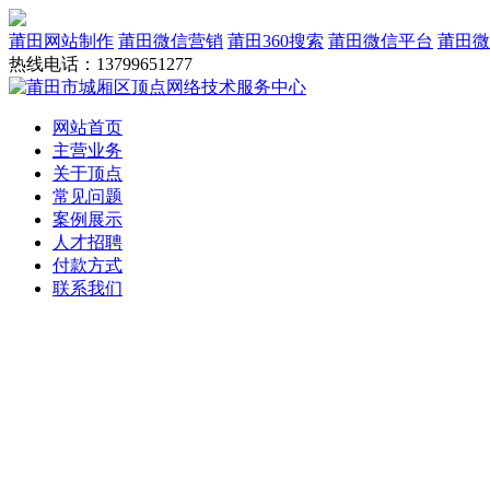
莆田网站制作
莆田微信营销
莆田360搜索
莆田微信平台
莆田微
热线电话：13799651277
网站首页
主营业务
关于顶点
常见问题
案例展示
人才招聘
付款方式
联系我们
网站建设
域名服务