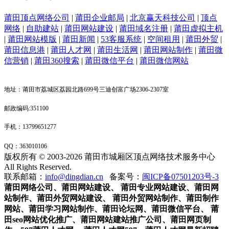
莆田顶点网络公司
|
莆田企业邮局
|
北京赢天科技公司
|
顶点
网络
|
自助建站
|
莆田网站建设
|
莆田域名注册
|
莆田虚拟主机
|
莆田网站模版
|
莆田新闻
|
53客服系统
|
空间租用
|
莆田外贸
|
莆田信息港
|
莆田人才网
|
莆田生活网
|
莆田网站制作
|
莆田微
信营销
|
莆田360搜索
|
莆田微信平台
|
莆田微信网站
地址：莆田市荔城区荔园北路699号三迪创富广场2306-2307室
邮政编码:351100
手机：13799651277
QQ：
363010106
版权所有 © 2003-2026 莆田市城厢区顶点网络技术服务中心
All Rights Reserved.
联系邮箱：
info@dingdian.cn
备案号：
闽ICP备07501203号-3
莆田网络公司
、
莆田网站建设、 莆田专业网站建设
、
莆田网
站制作
、
莆田外贸网站建设
、
莆田外贸网站制作
、
莆田制作
网站
、
莆田学习网站制作
、
莆田论坛网
、莆田
微信平台
、
莆
田seo网站优化推广
、
莆田网站建站推广公司
、
莆田网页制