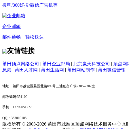
搜狗/360好搜/微信广告机等
企业邮箱
邮件通畅，轻松送达
友情链接
莆田顶点网络公司
|
莆田企业邮局
|
北京赢天科技公司
|
顶点网
息港
|
莆田人才网
|
莆田生活网
|
莆田网站制作
|
莆田微信营销
|
地址：莆田市荔城区荔园北路699号三迪创富广场2306-2307室
邮政编码:351100
手机：13799651277
QQ：
363010106
版权所有 © 2003-2026 莆田市城厢区顶点网络技术服务中心 All Right