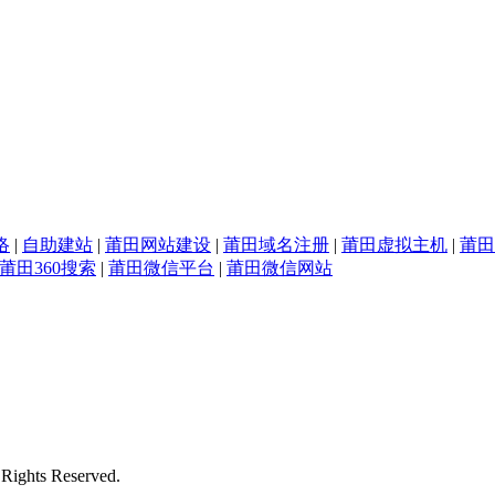
络
|
自助建站
|
莆田网站建设
|
莆田域名注册
|
莆田虚拟主机
|
莆田
莆田360搜索
|
莆田微信平台
|
莆田微信网站
s Reserved.