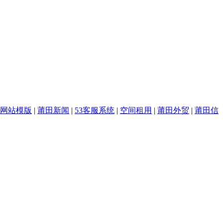
网站模版
|
莆田新闻
|
53客服系统
|
空间租用
|
莆田外贸
|
莆田信