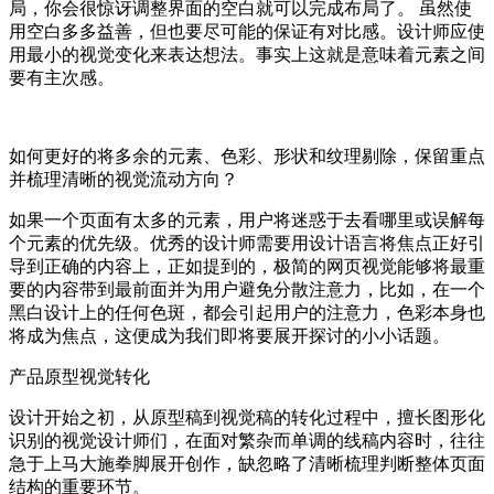
局，你会很惊讶调整界面的空白就可以完成布局了。 虽然使
用空白多多益善，但也要尽可能的保证有对比感。设计师应使
用最小的视觉变化来表达想法。事实上这就是意味着元素之间
要有主次感。
如何更好的将多余的元素、色彩、形状和纹理剔除，保留重点
并梳理清晰的视觉流动方向？
如果一个页面有太多的元素，用户将迷惑于去看哪里或误解每
个元素的优先级。优秀的设计师需要用设计语言将焦点正好引
导到正确的内容上，正如提到的，极简的网页视觉能够将最重
要的内容带到最前面并为用户避免分散注意力，比如，在一个
黑白设计上的任何色斑，都会引起用户的注意力，色彩本身也
将成为焦点，这便成为我们即将要展开探讨的小小话题。
产品原型视觉转化
设计开始之初，从原型稿到视觉稿的转化过程中，擅长图形化
识别的视觉设计师们，在面对繁杂而单调的线稿内容时，往往
急于上马大施拳脚展开创作，缺忽略了清晰梳理判断整体页面
结构的重要环节。