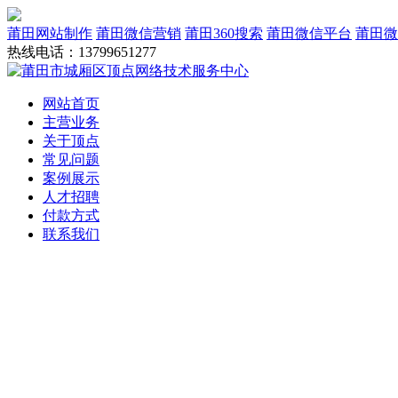
莆田网站制作
莆田微信营销
莆田360搜索
莆田微信平台
莆田微
热线电话：13799651277
网站首页
主营业务
关于顶点
常见问题
案例展示
人才招聘
付款方式
联系我们
网站建设
域名服务