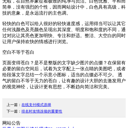
无暇，在自然界象征着极致的纯净与贞洁。白色优雅、平和而
简单，没有强烈的个性，因而网站设计中，白色具有高级，科
技的意象，是永远流行的主色调。
轻快的白色可以给人很好的轻快速度感，运用得当可以让其它
任何浅颜色及亮颜色呈现出其深度、明度和饱和度的不同，通
过对比让其亮色更加明快、专注和舒适。整洁、大空白的同时
让用户保持欢快的情感进行浏览。
空白不等于苍白
页面变得苍白？是不是整版的文字缺少图片的点缀？在保留有
必要的留白空间后，试着为文字配上一张点睛的美图吧，或者
给段落文字总结一个示意小图标，适当的点缀必不可少。 透
气的留白不等于无力的苍白，让有趣的设计大胆的去激发用户
的视觉神经，让设计更有思想，不断趋向简洁和完美。
上一篇：
在线支付模式选择
下一篇：
排名时友情连接的重要性
网站公告