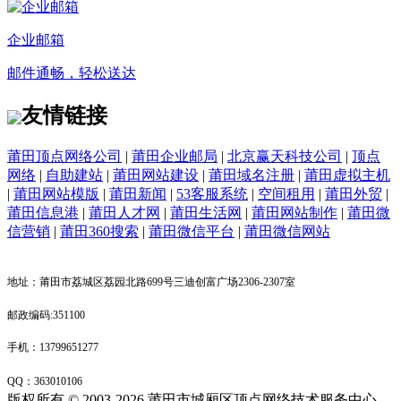
企业邮箱
邮件通畅，轻松送达
友情链接
莆田顶点网络公司
|
莆田企业邮局
|
北京赢天科技公司
|
顶点
网络
|
自助建站
|
莆田网站建设
|
莆田域名注册
|
莆田虚拟主机
|
莆田网站模版
|
莆田新闻
|
53客服系统
|
空间租用
|
莆田外贸
|
莆田信息港
|
莆田人才网
|
莆田生活网
|
莆田网站制作
|
莆田微
信营销
|
莆田360搜索
|
莆田微信平台
|
莆田微信网站
地址：莆田市荔城区荔园北路699号三迪创富广场2306-2307室
邮政编码:351100
手机：13799651277
QQ：
363010106
版权所有 © 2003-2026 莆田市城厢区顶点网络技术服务中心