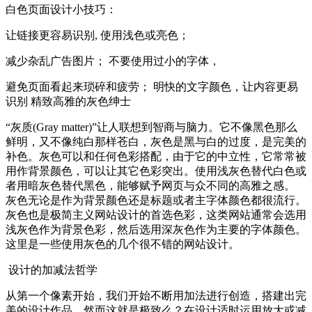
白色页面设计小技巧：
让链接更容易识别, 使用浅色或亮色；
减少杂乱广告图片； 不要使用过小的字体，
避免页面看起来琐碎和疲劳； 明快的文字颜色，让内容更易
识别 精致高雅的灰色绅士
“灰质(Gray matter)”让人联想到智商与脑力。它不像黑色那么
鲜明，又不像纯白那样苍白，灰色是黑与白的过度，是完美的
补色。灰色可以和任何色彩搭配，由于它的中立性，它常常被
用作背景颜色，可以让其它色彩突出。使用浅灰色替代白色或
者用暗灰色替代黑色，能够赋予网页与众不同的高雅之感。
灰色无论是作为背景颜色还是标题或者主字体颜色都很流行。
灰色也是极简主义网站设计的首选色彩，这类网站通常会选用
浅灰色作为背景色彩，然后选用深灰色作为主要的字体颜色。
这里是一些使用灰色的几个很不错的网站设计。
设计的加减法哲学
从第一个像素开始，我们开始不断用加法进行创造，搭建出完
美的设计作品，然而这就是极致么？在设计适时运用放大或减