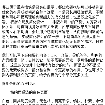
哪些属于重点模块需要突出展示，哪些次要模块可以移动到更
优化的布局或者精简合并？这是一个需要长期经验积累，不断
磨练耐心和提高理解判断能力的成长过程，也是职业化的开
端。 权衡布局及简化设计 排版布局中的平衡、对齐及对
比关系，对页面视觉效果至关重要。如果画面效果头重脚轻，
或者左右不均衡，会让用户感觉到压迫感，从而影响到浏览信
息的顺畅。 实现简化设计的第一步，不是简单的去掉大部分
图片，而是要重新考虑内容并将其简化到无遮盖的需求。只有
那样才能让页面中最重要的元素实现其预期的效果。
我们可以写下必须要的内容：logo、介绍、导航等等。和你的
产品经理一起，去掉其它一切不需要的元素，尽可能的丢掉它
们。 这里的关键并非让网站有较少的功能，而是去掉不是必
要的元素或将多个部分整合到一个更简单的布局。你也可以分
割内容到独立的页面，给予内容的每个部分更多关注。
善用色彩的心里暗示
简约而通透的白色页面
白色，因其明度最高，无色相，明亮干净、畅快、朴素，永恒